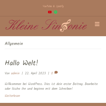
YouTube & Spotify
Y
S
o
p
u
o
t
t
N
u
i
a
b
f
e
y
v
i
g
Allgemein
a
t
i
o
Hallo Welt!
n
Von
admin
|
22. April 2023
|
0
Willkommen bei WordPress. Dies ist dein erster Beitrag. Bearbeite
oder lösche ihn und beginne mit dem Schreiben!
Weiterlesen