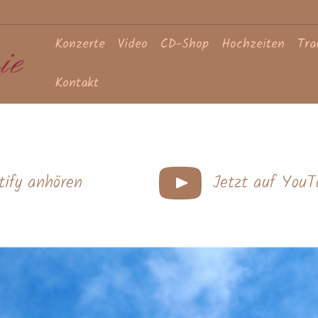
Konzerte
Video
CD-Shop
Hochzeiten
Tra
Kontakt
Auf YouTube anhören
tify anhören
Jetzt auf YouT