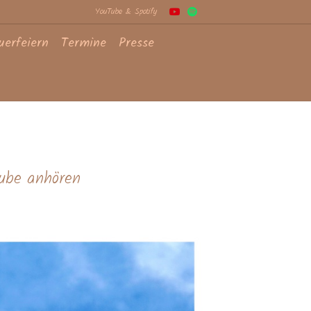
Youtube
Spotify
YouTube & Spotify
uerfeiern
Termine
Presse
ube anhören