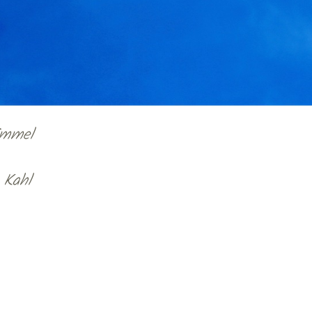
immel
 Kahl