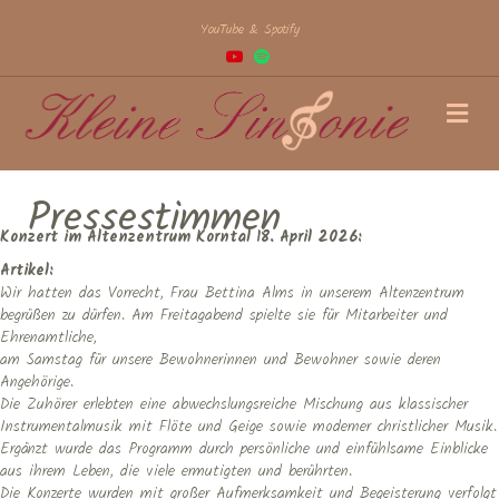
YouTube & Spotify
Youtube
Spotify
Na
Pressestimmen
Konzert im Altenzentrum Korntal 18. April 2026:
Artikel:
Wir hatten das Vorrecht, Frau Bettina Alms in unserem Altenzentrum
begrüßen zu dürfen. Am Freitagabend spielte sie für Mitarbeiter und
Ehrenamtliche,
am Samstag für unsere Bewohnerinnen und Bewohner sowie deren
Angehörige.
Die Zuhörer erlebten eine abwechslungsreiche Mischung aus klassischer
Instrumentalmusik mit Flöte und Geige sowie moderner christlicher Musik.
Ergänzt wurde das Programm durch persönliche und einfühlsame Einblicke
aus ihrem Leben, die viele ermutigten und berührten.
Die Konzerte wurden mit großer Aufmerksamkeit und Begeisterung verfolgt